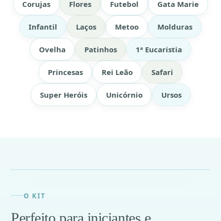
Corujas
Flores
Futebol
Gata Marie
Infantil
Laços
Metoo
Molduras
Ovelha
Patinhos
1ª Eucaristia
Princesas
Rei Leão
Safari
Super Heróis
Unicórnio
Ursos
O KIT
Perfeito para iniciantes e