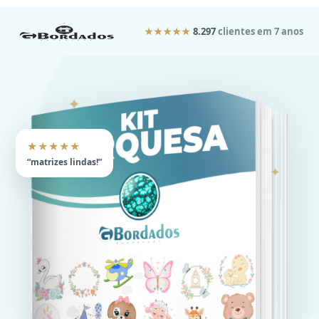
★★★★★
8.297
clientes em 7 anos
✦
★★★★★
“matrizes lindas!”
✦