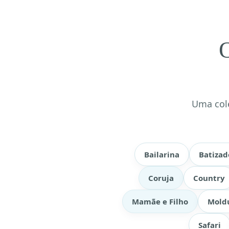
O
Uma col
Bailarina
Batizad
Coruja
Country
Mamãe e Filho
Mold
Safari