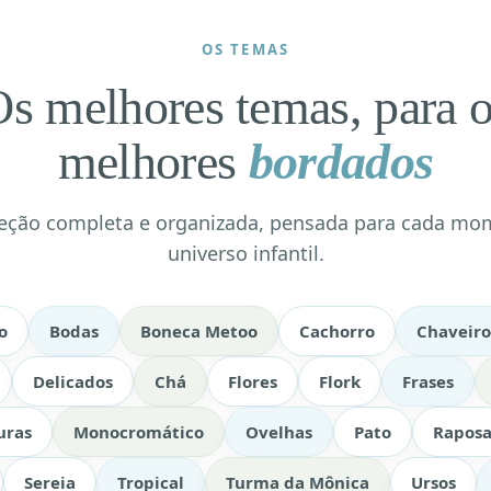
OS TEMAS
s melhores temas, para 
melhores
bordados
eção completa e organizada, pensada para cada mo
universo infantil.
o
Bodas
Boneca Metoo
Cachorro
Chaveiro
Delicados
Chá
Flores
Flork
Frases
uras
Monocromático
Ovelhas
Pato
Rapos
Sereia
Tropical
Turma da Mônica
Ursos