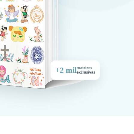
matrizes
+2 mil
exclusivas