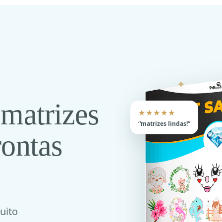
✦
 matrizes
★★★★★
“matrizes lindas!”
rontas
muito