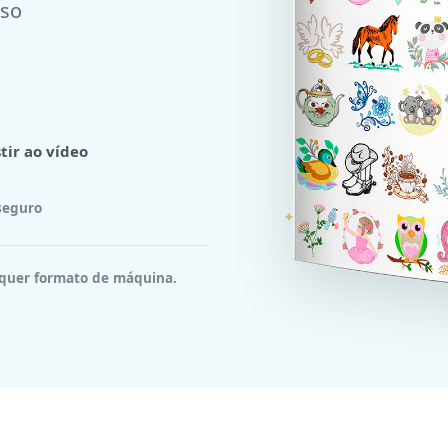
uso
stir ao vídeo
seguro
✦
uer formato de máquina.