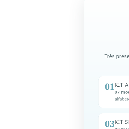
Três pres
01
KIT 
07 mo
alfabe
03
KIT 