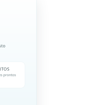
sto
NTOS
s prontos