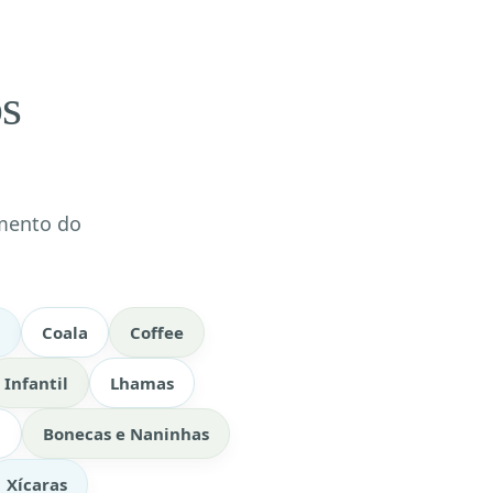
os
mento do
Coala
Coffee
Infantil
Lhamas
a
Bonecas e Naninhas
Xícaras