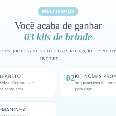
BÔNUS SURPRESA
Você acaba de ganhar
03 kits de brinde
entes que entram junto com a sua coleção — sem cu
nenhum.
ALFABETO
02
KIT NOMES PRO
delos
diferentes de
300 matrizes
de nome
tos completos.
para usar.
SEMANINHA